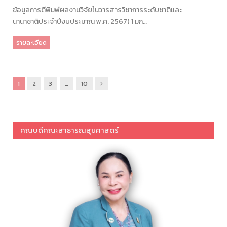
ข้อมูลการตีพิมพ์ผลงานวิจัยในวารสารวิชาการระดับชาติและ
นานาชาติ‎ประจำปีงบประมาณ พ‎.‎ศ‎. ‎2567‎( ‎1 ‎มก…
รายละเอียด
ถัด
1
2
3
…
10
ไป
คณบดีคณะสาธารณสุขศาสตร์