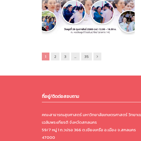
ถัด
1
2
3
…
35
ไป
ที่อยู่/ติดต่อสอบถาม
คณะสาธารณสุขศาสตร์ มหาวิทยาลัยเกษตรศาสตร์ วิทยาเ
เฉลิมพระเกียรติ จังหวัดสกลนคร
59/7 หมู่ 1 ถ.วปรอ 366 ต.เชียงเครือ อ.เมือง จ.สกลนคร
47000