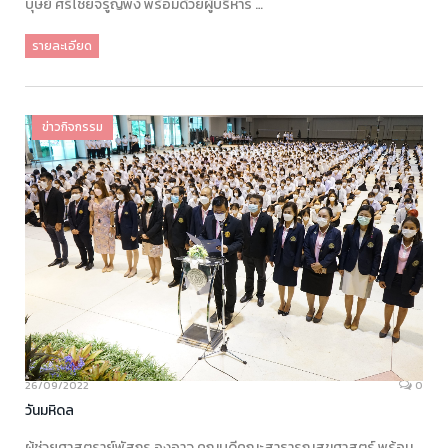
บุษย์ ศรีไชยจรูญพง พร้อมด้วยผู้บริหาร …
รายละเอียด
ข่าวกิจกรรม
26/09/2022
0
วันมหิดล
ผู้ช่วยศาสตราย์พัสกร องอาจ คณบดีคณะสาธารณสุขศาสตร์ พร้อม