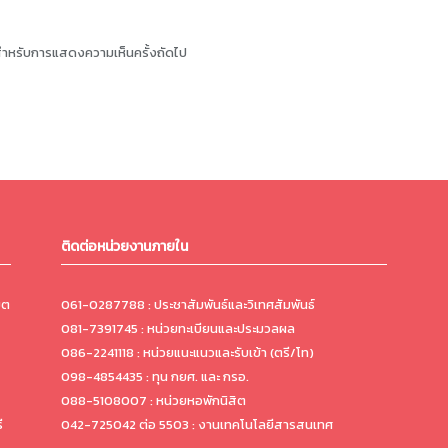
ี้ สำหรับการแสดงความเห็นครั้งถัดไป
ติดต่อหน่วยงานภายใน
ขต
061-0287788 : ประชาสัมพันธ์และวิเทศสัมพันธ์
081-7391745 : หน่วยทะเบียนและประมวลผล
086-2241118 : หน่วยแนะแนวและรับเข้า (ตรี/โท)
098-4854435 : ทุน กยศ. และ กรอ.
088-5108007 : หน่วยหอพักนิสิต
ี
042-725042 ต่อ 5503 : งานเทคโนโลยีสารสนเทศ