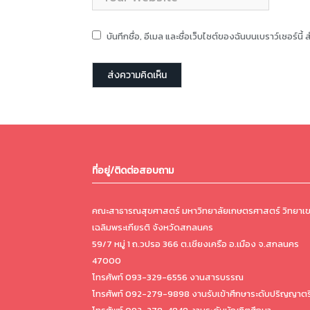
บันทึกชื่อ, อีเมล และชื่อเว็บไซต์ของฉันบนเบราว์เซอร์น
ที่อยู่/ติดต่อสอบถาม
คณะสาธารณสุขศาสตร์ มหาวิทยาลัยเกษตรศาสตร์ วิทยาเ
เฉลิมพระเกียรติ จังหวัดสกลนคร
59/7 หมู่ 1 ถ.วปรอ 366 ต.เชียงเครือ อ.เมือง จ.สกลนคร
47000
โทรศัพท์ 093-329-6556 งานสารบรรณ
โทรศัพท์ 092-279-9898 งานรับเข้าศึกษาระดับปริญญาตร