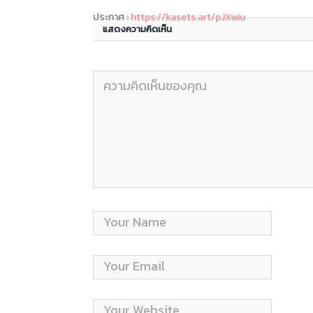
ประกาศ :
https://kasets.art/pJXwIu
แสดงความคิดเห็น