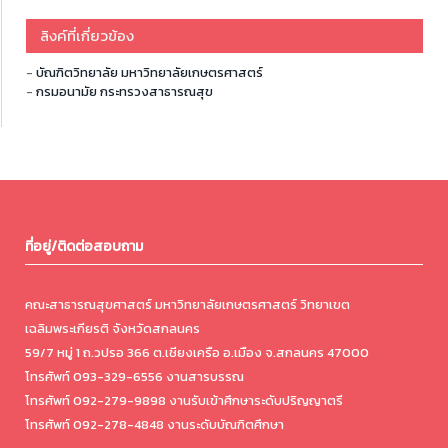
ลิงค์ที่เกี่ยวข้อง
-
บัณฑิตวิทยาลัย มหาวิทยาลัยเกษตรศาสตร์
-
กรมอนามัย กระทรวงสาธารณสุข
ที่อยู่/ติดต่อสอบถาม
คณะสาธารณสุขศาสตร์ มหาวิทยาลัยเกษตรศาสตร์ วิทยาเขต
เฉลิมพระเกียรติ จังหวัดสกลนคร
59/7 หมู่ 1 ถ.วปรอ 366 ต.เชียงเครือ อ.เมือง จ.สกลนคร 47000
โทรศัพท์ 093-329-6556 งานสารบรรณ
โทรศัพท์ 092-279-9898 งานรับเข้าศึกษาระดับปริญญาตรี
โทรศัพท์ 092-278-4848 งานระดับบัณฑิตศึกษา