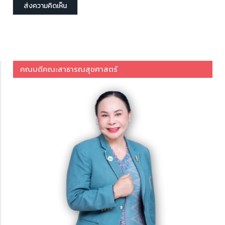
คณบดีคณะสาธารณสุขศาสตร์