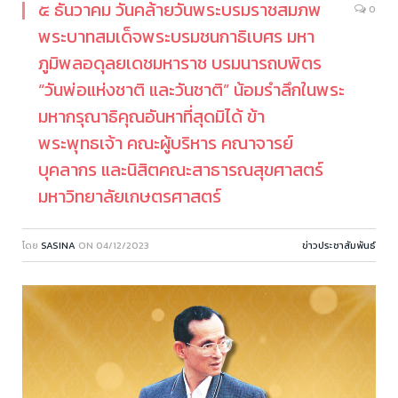
๕ ธันวาคม วันคล้ายวันพระบรมราชสมภพ
0
พระบาทสมเด็จพระบรมชนกาธิเบศร มหา
ภูมิพลอดุลยเดชมหาราช บรมนารถบพิตร
“วันพ่อแห่งชาติ และวันชาติ” น้อมรำลึกในพระ
มหากรุณาธิคุณอันหาที่สุดมิได้ ข้า
พระพุทธเจ้า คณะผู้บริหาร คณาจารย์
บุคลากร และนิสิตคณะสาธารณสุขศาสตร์
มหาวิทยาลัยเกษตรศาสตร์
โดย
SASINA
ON
04/12/2023
ข่าวประชาสัมพันธ์