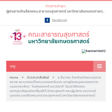
ข่าวสารล่าสุด :
ผู้ผ่านการคัดเลือกคณะสาธารณสุขศาสตร์ มหาวิทยาลัยเกษตรศาสตร์ จะต้องเข้าไปทำรายการ “ยืนยันสิทธิ์” ในระบบ myTCAS (ครั้งที่ 1) ในวันที่ 20-21 พ.ค. 2569
facebook
Facebook
เมนู:
»
»
Home
ข่าวประชาสัมพันธ์
๕ ธันวาคม วันคล้ายวันพระบรมราช
สมภพ พระบาทสมเด็จพระบรมชนกาธิเบศร มหาภูมิพลอดุลยเดชมหาราช
บรมนารถบพิตร “วันพ่อแห่งชาติ และวันชาติ” น้อมรำลึกในพระ
มหากรุณาธิคุณอันหาที่สุดมิได้ ข้าพระพุทธเจ้า คณะผู้บริหาร คณาจารย์
บุคลากร และนิสิตคณะสาธารณสุขศาสตร์ มหาวิทยาลัยเกษตรศาสตร์