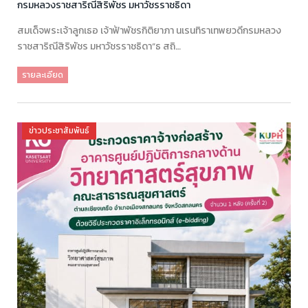
กรมหลวงราชสาริณีสิริพัชร มหาวัชรราชธิดา
สมเด็จพระเจ้าลูกเธอ เจ้าฟ้าพัชรกิติยาภา นเรนทิราเทพยวดีกรมหลวง
ราชสาริณีสิริพัชร มหาวัชรราชธิดา“ธ สถิ…
รายละเอียด
ข่าวประชาสัมพันธ์