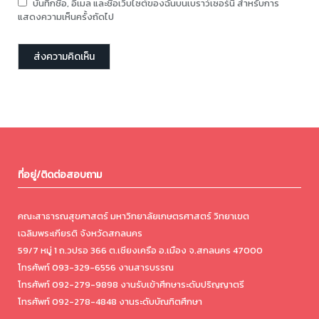
บันทึกชื่อ, อีเมล และชื่อเว็บไซต์ของฉันบนเบราว์เซอร์นี้ สำหรับการ
แสดงความเห็นครั้งถัดไป
ที่อยู่/ติดต่อสอบถาม
คณะสาธารณสุขศาสตร์ มหาวิทยาลัยเกษตรศาสตร์ วิทยาเขต
เฉลิมพระเกียรติ จังหวัดสกลนคร
59/7 หมู่ 1 ถ.วปรอ 366 ต.เชียงเครือ อ.เมือง จ.สกลนคร 47000
โทรศัพท์ 093-329-6556 งานสารบรรณ
โทรศัพท์ 092-279-9898 งานรับเข้าศึกษาระดับปริญญาตรี
โทรศัพท์ 092-278-4848 งานระดับบัณฑิตศึกษา