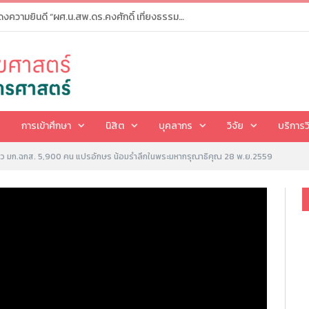
คณะสาธารณสุขศาสตร์ ขอแสดงความยินดี “ผศ.น.สพ.ดร.คงศักดิ์ เที่ยงธรรม” เนื่องในโอกาสเป็นผู้เหมาะสมได้รับการเสนอชื่อให้ดำรงตำแหน่ง “อธิการบดีมหาวิทยาลัยเกษตรศาสตร์ คนที่ 16”
การเข้าศึกษา
นิสิต
บุคลากร
วิจัย
บริการว
ว มก.ฉกส. 5,900 คน แปรอักษร น้อมรำลึกในพระมหากรุณาธิคุณ 28 พ.ย.2559