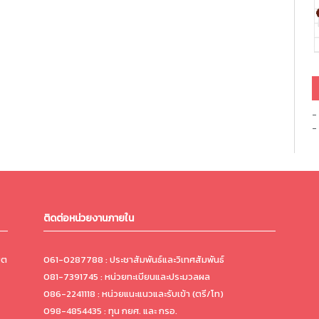
-
-
ติดต่อหน่วยงานภายใน
ขต
061-0287788 : ประชาสัมพันธ์และวิเทศสัมพันธ์
081-7391745 : หน่วยทะเบียนและประมวลผล
086-2241118 : หน่วยแนะแนวและรับเข้า (ตรี/โท)
098-4854435 : ทุน กยศ. และ กรอ.