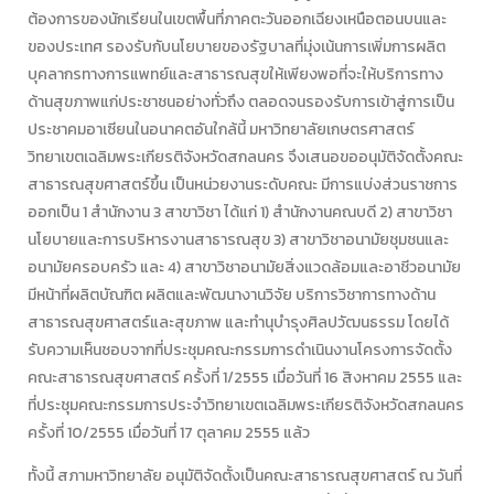
ต้องการของนักเรียนในเขตพื้นที่ภาคตะวันออกเฉียงเหนือตอนบนและ
ของประเทศ รองรับกับนโยบายของรัฐบาลที่มุ่งเน้นการเพิ่มการผลิต
บุคลากรทางการแพทย์และสาธารณสุขให้เพียงพอที่จะให้บริการทาง
ด้านสุขภาพแก่ประชาชนอย่างทั่วถึง ตลอดจนรองรับการเข้าสู่การเป็น
ประชาคมอาเซียนในอนาคตอันใกล้นี้ มหาวิทยาลัยเกษตรศาสตร์
วิทยาเขตเฉลิมพระเกียรติจังหวัดสกลนคร จึงเสนอขออนุมัติจัดตั้งคณะ
สาธารณสุขศาสตร์ขึ้น เป็นหน่วยงานระดับคณะ มีการแบ่งส่วนราชการ
ออกเป็น 1 สำนักงาน 3 สาขาวิชา ได้แก่ 1) สำนักงานคณบดี 2) สาขาวิชา
นโยบายและการบริหารงานสาธารณสุข 3) สาขาวิชาอนามัยชุมชนและ
อนามัยครอบครัว และ 4) สาขาวิชาอนามัยสิ่งแวดล้อมและอาชีวอนามัย
มีหน้าที่ผลิตบัณฑิต ผลิตและพัฒนางานวิจัย บริการวิชาการทางด้าน
สาธารณสุขศาสตร์และสุขภาพ และทำนุบำรุงศิลปวัฒนธรรม โดยได้
รับความเห็นชอบจากที่ประชุมคณะกรรมการดำเนินงานโครงการจัดตั้ง
คณะสาธารณสุขศาสตร์ ครั้งที่ 1/2555 เมื่อวันที่ 16 สิงหาคม 2555 และ
ที่ประชุมคณะกรรมการประจำวิทยาเขตเฉลิมพระเกียรติจังหวัดสกลนคร
ครั้งที่ 10/2555 เมื่อวันที่ 17 ตุลาคม 2555 แล้ว
ทั้งนี้ สภามหาวิทยาลัย อนุมัติจัดตั้งเป็นคณะสาธารณสุขศาสตร์ ณ วันที่