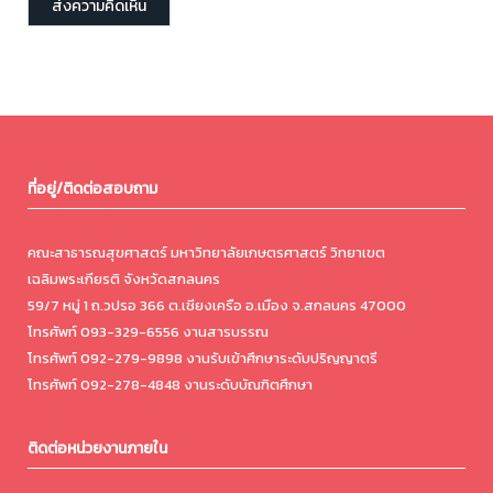
ที่อยู่/ติดต่อสอบถาม
คณะสาธารณสุขศาสตร์ มหาวิทยาลัยเกษตรศาสตร์ วิทยาเขต
เฉลิมพระเกียรติ จังหวัดสกลนคร
59/7 หมู่ 1 ถ.วปรอ 366 ต.เชียงเครือ อ.เมือง จ.สกลนคร 47000
โทรศัพท์ 093-329-6556 งานสารบรรณ
โทรศัพท์ 092-279-9898 งานรับเข้าศึกษาระดับปริญญาตรี
โทรศัพท์ 092-278-4848 งานระดับบัณฑิตศึกษา
ติดต่อหน่วยงานภายใน