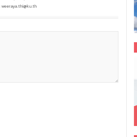
: weeraya.thi@ku.th