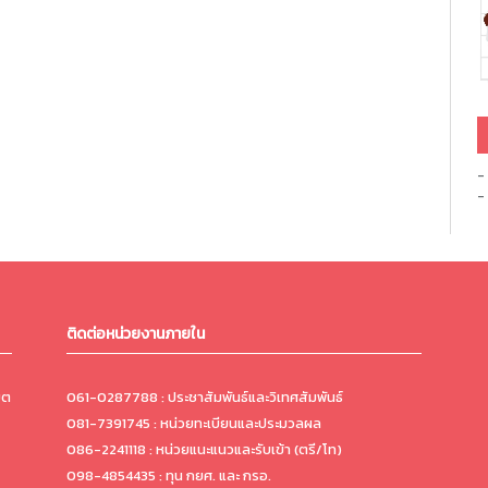
-
-
ติดต่อหน่วยงานภายใน
ขต
061-0287788 : ประชาสัมพันธ์และวิเทศสัมพันธ์
081-7391745 : หน่วยทะเบียนและประมวลผล
086-2241118 : หน่วยแนะแนวและรับเข้า (ตรี/โท)
098-4854435 : ทุน กยศ. และ กรอ.