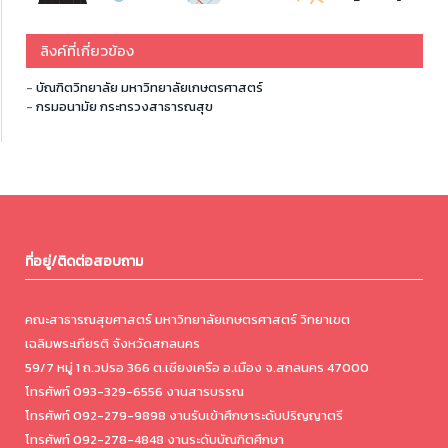
ลิงค์ที่เกี่ยวข้อง
-
บัณฑิตวิทยาลัย มหาวิทยาลัยเกษตรศาสตร์
-
กรมอนามัย กระทรวงสาธารณสุข
ที่อยู่/ติดต่อสอบถาม
คณะสาธารณสุขศาสตร์ มหาวิทยาลัยเกษตรศาสตร์ วิทยาเขต
เฉลิมพระเกียรติ จังหวัดสกลนคร
59/7 หมู่ 1 ถ.วปรอ 366 ต.เชียงเครือ อ.เมือง จ.สกลนคร 47000
โทรศัพท์ 093-329-6556 งานสารบรรณ
โทรศัพท์ 092-279-9898 งานรับเข้าศึกษาระดับปริญญาตรี
โทรศัพท์ 092-278-4848 งานระดับบัณฑิตศึกษา