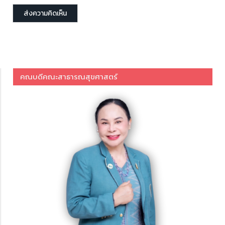
คณบดีคณะสาธารณสุขศาสตร์