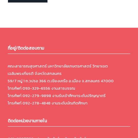
ที่อยู่/ติดต่อสอบถาม
คณะสาธารณสุขศาสตร์ มหาวิทยาลัยเกษตรศาสตร์ วิทยาเขต
เฉลิมพระเกียรติ จังหวัดสกลนคร
59/7 หมู่ 1 ถ.วปรอ 366 ต.เชียงเครือ อ.เมือง จ.สกลนคร 47000
โทรศัพท์ 093-329-6556 งานสารบรรณ
โทรศัพท์ 092-279-9898 งานรับเข้าศึกษาระดับปริญญาตรี
โทรศัพท์ 092-278-4848 งานระดับบัณฑิตศึกษา
ติดต่อหน่วยงานภายใน