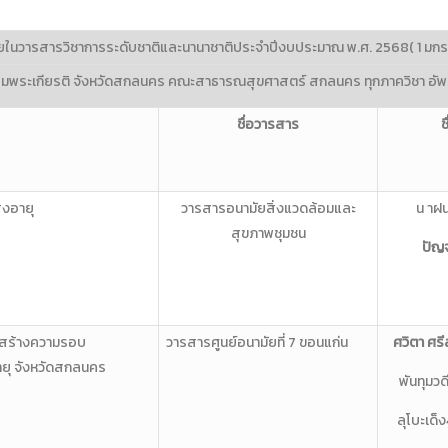
ในวารสารวิชาการระดับชาติและนานาชาติ‎ประจำปีงบประมาณ พ‎.‎ศ‎. ‎2568‎( ‎1 ‎มกราค
ลิมพระเกียรติ จ‎ังหวัดสกลนคร คณะสาธารณสุขศาสตร์ สกลนคร ทุกภาควิชา‎ อ
ชื่อวารสาร
ช
ูงอายุ
วารสารอนามัยสิ่งแวดล้อมและ
น าฝน
สุขภาพชุมชน
ปัญ
มสร้างความรอบ
วารสารศูนย์อนามัยที่ 7 ขอนแก่น
ศวิตา ศรีส
ายุ จังหวัดสกลนคร
พันทุมวด
ลุโบะเด็