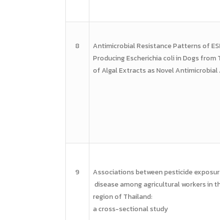
8
Antimicrobial Resistance
Patterns of E
Producing
Escherichia coli in Dogs from
of Algal
Extracts as Novel
Antimicrobial
9
Associations between
pesticide exposu
disease
among
agricultural workers in 
region of
Thailand:
a cross-sectional
study