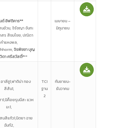
นต์ อิฟติคาร**
เมษายน –
สนอ้วน, จิรัชญา จันทะ
มิถุนายน
กสร สีชมไชย, ปณิดา
คำแหงพล,
Chhorm,
จิรพิชชา บุญ
วิตา ศรีสวัสดิ์*
**
 อาลีซู1,ฟาติน่า ทอง
TCI
กันยายน-
สีสัน1,
ฐาน
ธันวาคม
2
สา1,นิค็อยรุนนีสะ แวห
มะ1,
สนสีแก้ว1,นิตยา ฉาย
ฉันท์2,