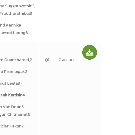
pa Suggaravetsiri3,
 Pruktharathikul3
nd Kannika
nawoottipong6
n Ouancharee1,2 ·
Q1
สิงหาคม
ti Prompipak2 ·
irut Leela3 ·
sak Kerdsin4
·
n Van Doan5 ·
un Chitmanat6 ·
ichai Faksri7 ·