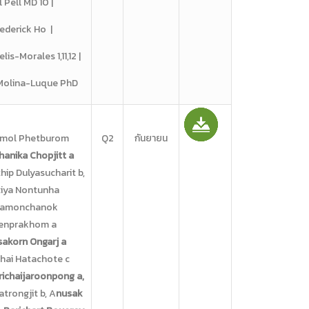
ll Pell MD 10 |
ederick Ho |
lis-Morales 1,11,12 |
Molina-Luque PhD
amol Phetburom
Q2
กันยายน
anika Chopjitt a
thip Dulyasucharit b,
tiya Nontunha
Kamonchanok
enprakhom a
sakorn Ongarj a
ichai Hatachote c
richaijaroonpong a,
atrongjit b, A
nusak