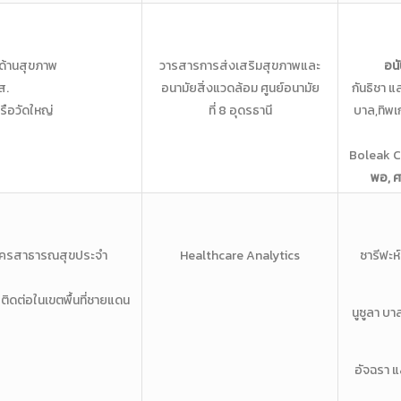
ด้านสุขภาพ
วารสารการส่งเสริมสุขภาพและ
อนั
ส.
อนามัยสิ่งแวดล้อม ศูนย์อนามัย
กันธิชา แ
ครือวัดใหญ่
ที่ 8
อุดรธานี
บาล,ทิพเ
Boleak 
พอ,
ศ
ัครสาธารณสุข
ประจํา
Healthcare Analytics
ซารีฟะห์
ค
ติดต่อในเขตพื้นที่ชายแดน
นูซูลา บา
อัจฉรา แ