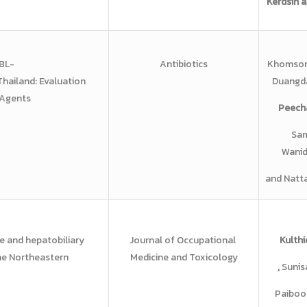
Kerdsin a
SBL-
Antibiotics
Khomson 
Thailand: Evaluation
Duangda
 Agents
Peecha
Sam
Wanid
and Natt
re and
hepatobiliary
Journal of Occupational
Kulthi
the
Northeastern
Medicine and Toxicology
,
Sunisa
Paiboo