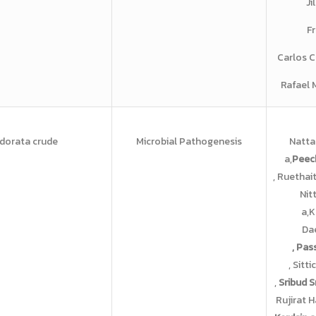
Ji
Fr
Carlos Ce
Rafael 
dorata crude
Microbial Pathogenesis
Natt
a,
Peech
, Ruethai
Nit
a,
Da
, Pas
, Sitt
,
Sribud S
Rujirat H