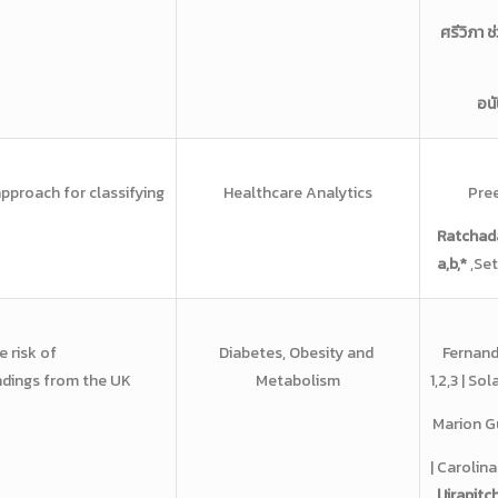
ศรีวิภา ช
อนั
approach for
classifying
Healthcare Analytics
Pree
Ratchad
a,b,*
,Set
e risk of
Diabetes, Obesity and
Fernand
ndings from the
UK
Metabolism
1,2,3 | S
Marion G
| Carolin
|Jirapit