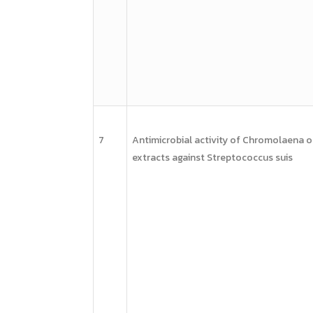
7
Antimicrobial activity of
Chromolaena o
extracts against
Streptococcus suis