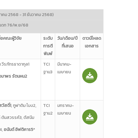
ม ‎2568 ‎- ‎31 ‎ธันวาคม ‎2568)
ัพเดท 76/พ.ย/68
ื่อคณะผู้วิจัย‎
ระดับ
วัน‎/‎เดือน‎/‎ปี
ดาวน์โหลด
การตี
ที่เสนอ‎
เอกสาร
พิมพ์
 วีรภัทรธาดากุล1
TCI
มีนาคม-
ฐาน3
เมษายน
จมาพร รัตนหน2
วัสดิ์1
, กูฟาติม โมง2,
TCI
มกราคม-
ฐาน2
เมษายน
ี ต้นสวรรค์3, ตัสนีม
ง4,
อนันต์ อิฟติคาร5
*