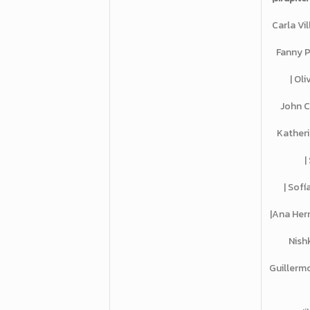
Carla Vi
Fanny 
| Ol
John C
Katheri
|
| Sof
|Ana Her
Nish
Guillerm