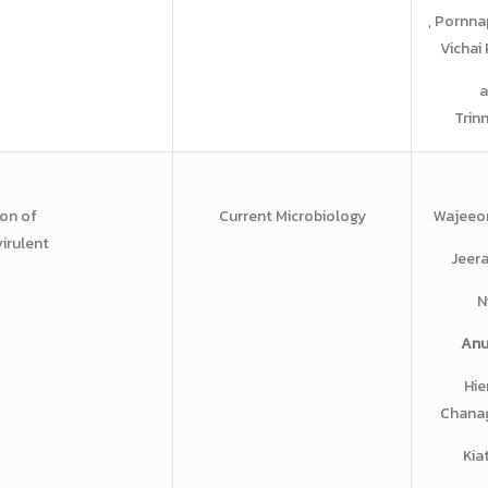
, Pornna
Vichai
a
Trin
on of
Current Microbiology
Wajeeor
virulent
Jeera
N
Anu
Hie
Chanag
Kiat