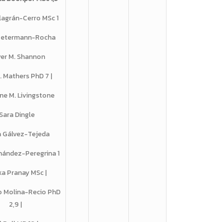
llagrán-Cerro MSc 1
Petermann-Rocha
iver M. Shannon
. Mathers PhD 7 |
ne M. Livingstone
 Sara Dingle
ía Gálvez-Tejeda
nández-Peregrina 1
ka Pranay MSc |
o Molina-Recio PhD
2,9 |