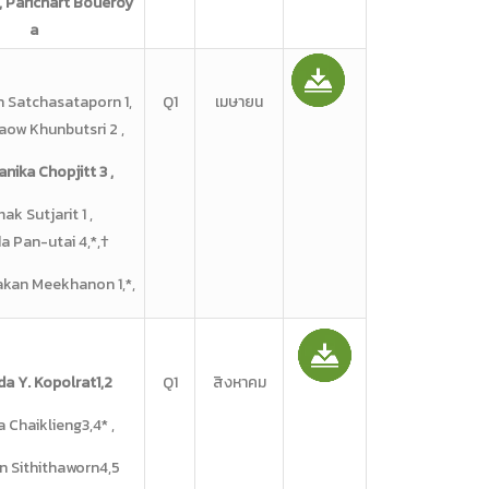
, Parichart Boueroy
a
Satchasataporn 1,
Q1
เมษายน
ow Khunbutsri 2 ,
nika Chopjitt 3 ,
ak Sutjarit 1 ,
a Pan-utai 4,*,†
akan Meekhanon 1,*,
da Y. Kopolrat1,2
Q1
สิงหาคม
 Chaiklieng3,4* ,
n Sithithaworn4,5