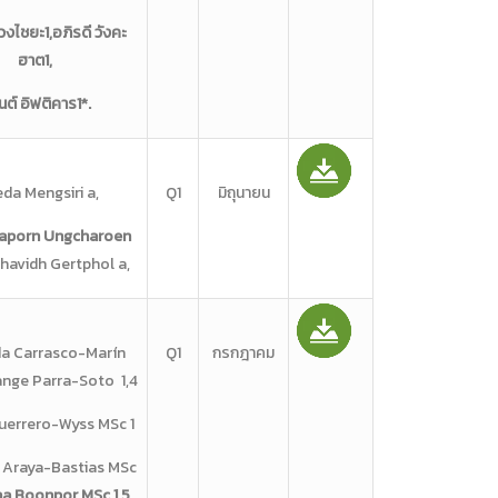
่วงไชยะ1,อภิรดี วังคะ
ฮาต1,
นต์ อิฟติคาร1*.
da Mengsiri a,
Q1
มิถุนายน
aporn Ungcharoen
havidh Gertphol a,
a Carrasco-Marín
Q1
กรกฎาคม
olange Parra-Soto 1,4
uerrero-Wyss MSc 1
a Araya-Bastias MSc
cha Boonpor MSc 1,5