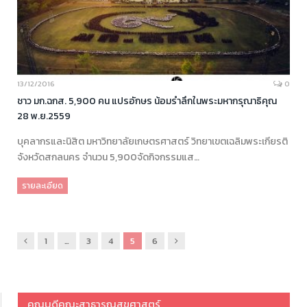
13/12/2016
0
ชาว มก.ฉกส. 5,900 คน แปรอักษร น้อมรำลึกในพระมหากรุณาธิคุณ
28 พ.ย.2559
บุคลากรและนิสิต มหาวิทยาลัยเกษตรศาสตร์ วิทยาเขตเฉลิมพระเกียรติ
จังหวัดสกลนคร จำนวน 5,900จัดกิจกรรมแส…
รายละเอียด
ก่อน
ถัด
1
…
3
4
5
6
หน้า
ไป
คณบดีคณะสาธารณสุขศาสตร์